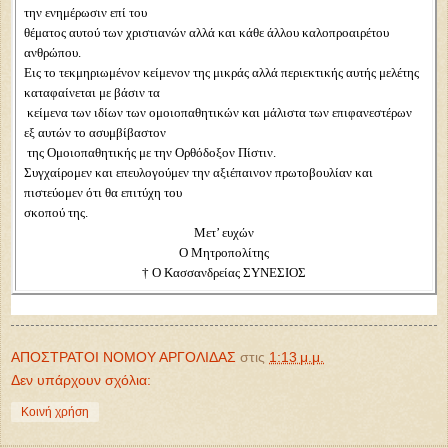
την ενημέρωσιν επί του
θέματος αυτού των χριστιανών αλλά και κάθε άλλου καλοπροαιρέτου
ανθρώπου.
Eις το τεκμηριωμένον κείμενον της μικράς αλλά περιεκτικής αυτής μελέτης
καταφαίνεται με βάσιν τα
κείμενα των ιδίων των ομοιοπαθητικών και μάλιστα των επιφανεστέρων
εξ αυτών το ασυμβίβαστον
της Oμοιοπαθητικής με την Oρθόδοξον Πίστιν.
Συγχαίρομεν και επευλογούμεν την αξιέπαινον πρωτοβουλίαν και
πιστεύομεν ότι θα επιτύχη του
σκοπού της.
Mετ’ ευχών
Ο Mητροπολίτης
† Ο Kασσανδρείας ΣYNEΣIOΣ
ΑΠΟΣΤΡΑΤΟΙ ΝΟΜΟΥ ΑΡΓΟΛΙΔΑΣ
στις
1:13 μ.μ.
Δεν υπάρχουν σχόλια:
Κοινή χρήση