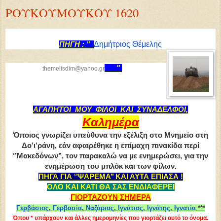
ΡΟΥΚΟΥΜΟΥΚΟΥ 1620
Δημήτριος Θέμελης
ΠΗΓΗ : "
"
themelisdim
@yahoo.gr
ΑΓΑΠΗΤΟΙ ΜΟΥ ΦΙΛΟΙ ΚΑΙ ΣΥΝΑΔΕΛΦΟΙ
,
Καλημέρα
Όποιος γνωρίζει υπεύθυνα την εξέλιξη στο Μνημείο στη
Δο’ι’ράνη, εάν αφαιρέθηκε η επίμαχη πινακίδα περί
‘’Μακεδόνων’’, τον παρακαλώ να με ενημερώσει, για την
ενημέρωση του μπλόκ και των φίλων.
ΠΗΓΑ ΓΙΑ ‘’ΨΑΡΕΜΑ’’ ΚΑΙ ΑΥΤΑ ΕΠΙΑΣΑ !
ΟΛΟ ΚΑΙ ΚΑΤΙ ΘΑ ΣΑΣ ΕΝΔΙΑΦΕΡΕΙ
ΓΙΟΡΤΑΖΟΥΝ ΣΗΜΕΡΑ
Γερβάσιος
,
Γερβασία
,
Ναζάριος
,
Ιγνάτιος
,
Ιγνάτης
,
Ιγνατία
***
Όπου * υπάρχουν και άλλες ημερομηνίες που γιορτάζει αυτό το όνομα.