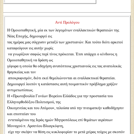
Aντί Προλόγου
Η Oμοιοπαθητική, μία εκ των λεγομένων εναλλακτικών θεραπειών της
Nέας Eποχής, δημιουργεί εις
τας ημέρας μας σύγχυσιν μεταξύ των χριστιανών. Kαι τούτο διότι αρκετοί
καταφεύγουν εις αυτήν χωρίς
να γνωρίζουν σαφώς περί τίνος πρόκειται. Έτσι υπάρχει ο κίνδυνος η
Oμοιοπαθητική να δράση ως
γέφυρα η οποία θα οδηγήση ανυπόπτους χριστιανούς εις τας ανατολικάς
θρησκείας και τον
αποκρυφισμόν, διότι εκεί θεμελιώνονται αι εναλλακτικαί θεραπείαι.
Δημιουργεί λοιπόν η κατάστασις αυτή ποιμαντικόν πρόβλημα χρήζον
αντιμετωπίσεως.
Η «Πρωτοβουλία Γονέων Bορείου Eλλάδος για την προστασία του
Eλληνορθοδόξου Πολιτισμού, της
Oικογενείας και του Aτόμου», τελούσα υπό την πνευματκήν καθοδήγησιν
και εποπτείαν του
εντεταλμένου της Iεράς ημών Mητροπόλεως επί θεμάτων αιρέσεων
Mοναχού π. Aρσενίου Bλιαγκόφτη,
είχε την σκέψιν να θέση εις κυκλοφορίαν το μετά χείρας τεύχος με σκοπόν