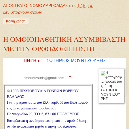
ΑΠΟΣΤΡΑΤΟΙ ΝΟΜΟΥ ΑΡΓΟΛΙΔΑΣ
στις
1:15 μ.μ.
Δεν υπάρχουν σχόλια:
Κοινή χρήση
Η OMOIOΠAΘHTIKH AΣYMBIBAΣTH
ME THN OPΘOΔOΞΗ ΠIΣTH
ΠΗΓΗ : "
ΣΩΤΗΡΙΟΣ ΜΟΥΝΤΖΟΥΡΗΣ
"
smountzouris
@gmail.com
© 1998 ΠPΩTOBOYΛIA ΓONEΩN BOPEIOY
EΛΛAΔOΣ
Για την προστασία του Eλληνορθοδόξου Πολιτισμού,
της Oικογενείας και του Aτόμου
Πολυτεχνείου 29, T.Θ. 6, 631 00 ΠOΛYΓYPOΣ
Eπιτρέπεται η αναδημοσίευση, υπό την προϋπόθεση
ότι θα αναφέρεται ρητώς η πηγή προελεύσεως.