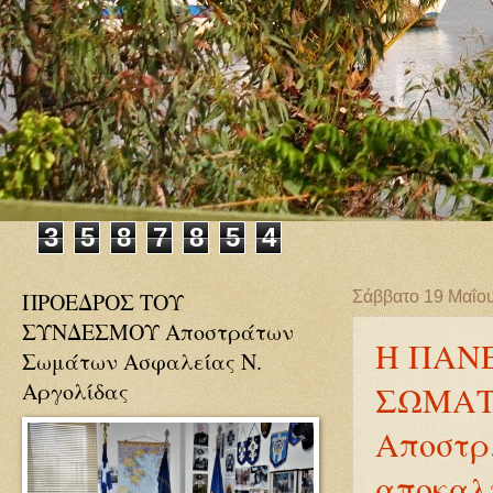
3
5
8
7
8
5
4
ΠΡΟΕΔΡΟΣ ΤΟΥ
Σάββατο 19 Μαΐο
ΣΥΝΔΕΣΜΟΥ Αποστράτων
Η ΠΑΝ
Σωμάτων Ασφαλείας Ν.
Αργολίδας
ΣΩΜΑΤΩ
Αποστρ
αποκαλ