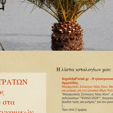
Η λίστα ιστολογίων μου
ΤΡΑΤΩΝ
ArgolidaPortal.gr - Η ηλεκτρονι
Αργολίδας
Μορφωτικός Σύλλογος Νέας Κίου: Μο
ος
και μνήμης για τον μουσικό Μίμη Πο
*Μορφωτικός Σύλλογος Νέας Κίου*, σ
εκδηλώσεων *"ΚΙΑΝΑ 2026"*, διοργαν
 στα
βραδιά τιμής και μνήμης* για τον μο
(...
τυνομικών
Πριν από 2 ημέρες