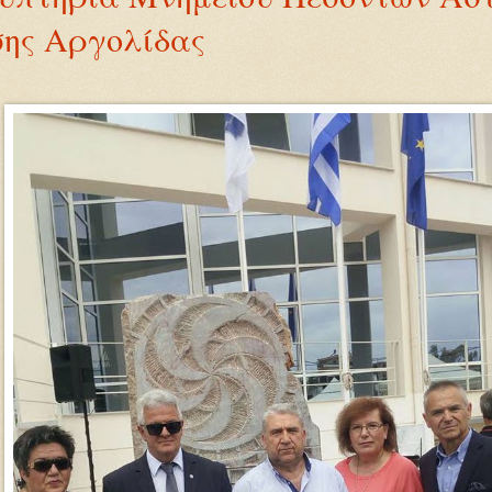
σης Αργολίδας