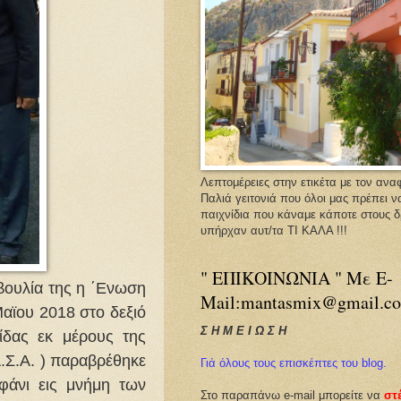
Λεπτομέρειες στην ετικέτα με τον ανα
Παλιά γειτονιά που όλοι μας πρέπει ν
παιχνίδια που κάναμε κάποτε στους 
υπήρχαν αυτ/τα ΤΙ ΚΑΛΑ !!!
" ΕΠΙΚΟΙΝΩΝΙΑ " Με E-
βουλία της η ΄Ενωση
Mail:mantasmix@gmail.c
αϊου 2018 στο δεξιό
Σ Η Μ Ε Ι Ω Σ Η
ίδας εκ μέρους της
Σ.Α. ) παραβρέθηκε
Γιά όλους τους επισκέπτες του blog.
φάνι εις μνήμη των
Στο παραπάνω e-mail μπορείτε να
στέ