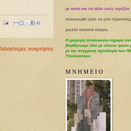
με
τοπία και ότι άλλο εσείς νομίζετε
ανακοινωθεί
ώστε να γίνει περισσότε
μεγάλο ποσοστό κόσμου.
Η γρήγορη επικοινωνία σήμερα είναι
βοηθήσουμε όλοι με όποιον τρόπο 
Παλαιότερες αναρτήσεις
με την σύγχρονη τεχνολογία των Η
Υπολογιστών.
Μ Ν Η Μ Ε Ι Ο