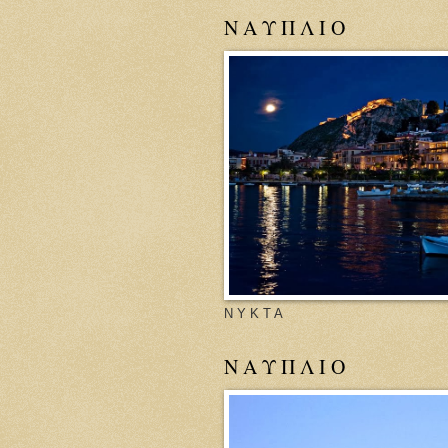
Ν Α Υ Π Λ Ι Ο
Ν Υ Κ Τ Α
Ν Α Υ Π Λ Ι Ο